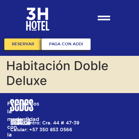
RESERVAR
PAGA CON ADDI
Habitación Doble
Deluxe
SEDES
Fusionamos
la
modernidad
MEDELLÍN
Sede Centro: Cra. 44 # 47-39
con
Celular: +57 350 853 0566
la