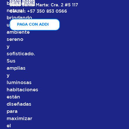
SANTA MARTA
belleza
Sede Santa Marta: Cra. 2 #5 117
natural,
Celular: +57 350 853 0566
brindando
un
PAGA CON ADDI
ambiente
sereno
y
sofisticado.
Sus
amplias
y
luminosas
habitaciones
están
diseñadas
para
maximizar
el