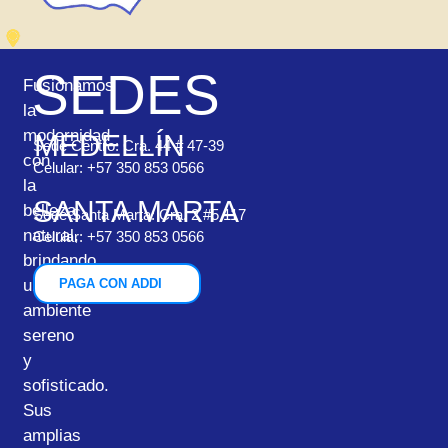
SEDES
Fusionamos
la
modernidad
MEDELLÍN
Sede Centro: Cra. 44 # 47-39
con
Celular: +57 350 853 0566
la
SANTA MARTA
belleza
Sede Santa Marta: Cra. 2 #5 117
natural,
Celular: +57 350 853 0566
brindando
un
PAGA CON ADDI
ambiente
sereno
y
sofisticado.
Sus
amplias