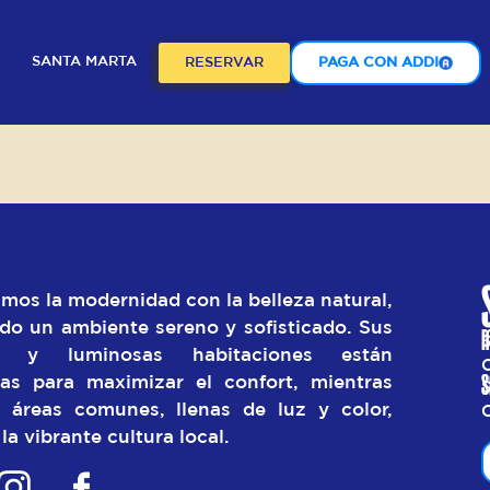
SANTA MARTA
RESERVAR
PAGA CON ADDI
mos la modernidad con la belleza natural,
do un ambiente sereno y sofisticado. Sus
M
as y luminosas habitaciones están
S
as para maximizar el confort, mientras
S
 áreas comunes, llenas de luz y color,
 la vibrante cultura local.