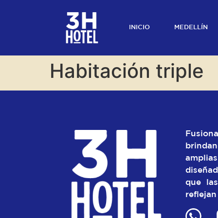
INICIO
MEDELLÍN
Habitación triple
Fusiona
brindan
ampli
diseñad
que las
reflejan